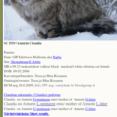
SC FIN*Amurin Claudia
Parents:
Dam: GIP Edelwess Hohloma aka
Nadja
Sire:
Siestadream-E Attila
SIB n 09 23 ruskeatiikeri valkea/ black mackerel white siberian cat female
DOB: 09.02.2006
Kasvattajat/breeders: Tessa ja Mira Rissanen
Omistajat/owners: Tessa ja Mira Rissanen
HCM neg 26.6.2009,
Felv, FIV neg, veriryhmä A/ bloodgroup A
Claudian sukutaulu / Claudia's pedigree
Claudia on Amurin
G-pentueen
emo/
mother of Amurin
G-litter
Claudia on Amurin
L-pentueen
emo/ mother of Amurin
L-litter
Claudia on Amurin
U-pentueen
emo/
mother of Amurin
U-litter
Näyttelytuloksia/ Show results